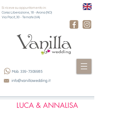
Si riceve su appuntamento in:
Corso Liberazione, 18 - Arona (NO)
​Via Pacit, 30 - Ternate (VA)
Mob.
339-7309985
info@vanillawedding.it
LUCA & ANNALISA